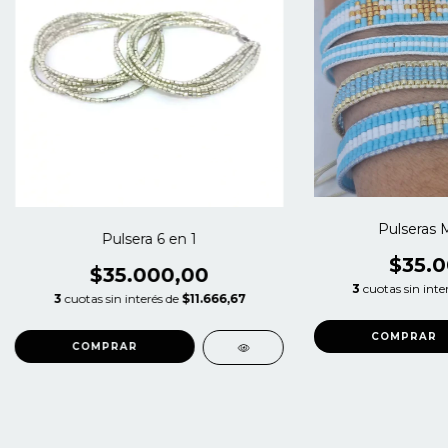
Pulseras M
Pulsera 6 en 1
$35.0
$35.000,00
3
cuotas sin inte
3
cuotas sin interés de
$11.666,67