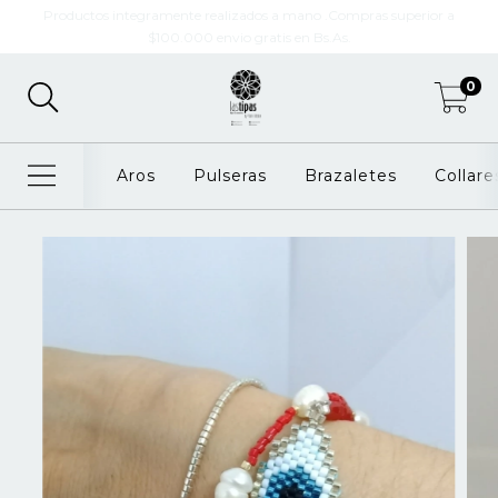
Productos integramente realizados a mano .Compras superior a
$100.000 envio gratis en Bs.As.
0
Aros
Pulseras
Brazaletes
Collare