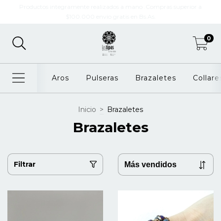
Productos integramente realizados a mano .Compras superior a
$100.000 envio gratis en Bs.As.
0
Aros
Pulseras
Brazaletes
Collare
Inicio
>
Brazaletes
Brazaletes
Filtrar