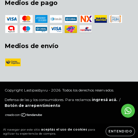
Medios de pago
Medios de envío
Copyright Lastipasbyvu - 2026. Todos los derechos reservados.
Defensa de las y los consumidores. Para reclamos
ingresá acá.
/
Botón de arrepentimiento
Al navegar por este sitio
aceptás el uso de cookies
para
ENTENDIDO
agilizar tu experiencia de compra.