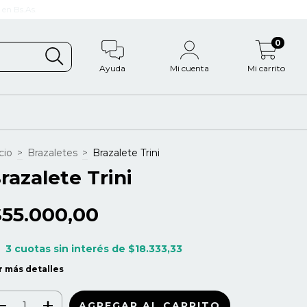
en Bs.As.
0
Ayuda
Mi cuenta
Mi carrito
cio
>
Brazaletes
>
Brazalete Trini
razalete Trini
$55.000,00
3
cuotas sin interés de
$18.333,33
r más detalles