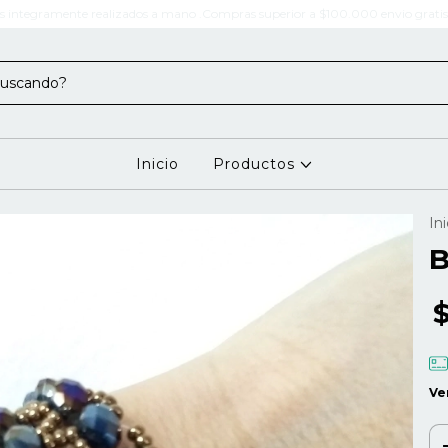
s integramente realizados a mano .Compras superior a $100.000 envio gratis 
Inicio
Productos
Ini
B
Ve