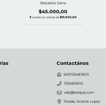
Brazalete Siena
$45.000,00
3
cuotas sin interés de
$15.000,00
rías
Contactános
5491153481800
1153481800
vale@lastipas.com
Florida, Vicente Lopez