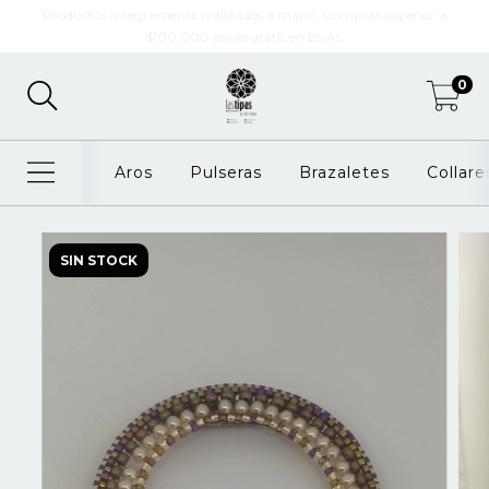
Productos integramente realizados a mano .Compras superior a
$100.000 envio gratis en Bs.As.
0
Aros
Pulseras
Brazaletes
Collare
SIN STOCK