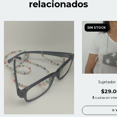
relacionados
SIN STOCK
Sujetador
$29.0
3
cuotas sin inte