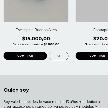
Escarapela Buenos Aires
Escarape
$15.000,00
$20.0
3
cuotas sin interés de
$5.000,00
3
cuotas sin inte
Quien soy
Soy Vale Udabe, desde hace mas de 13 años me dedico a
crear accesorios, pasando por varios estilos y modelos.Mi