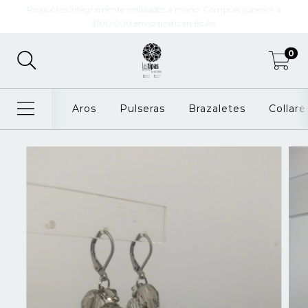
Productos integramente realizados a mano .Compras superior a
$100.000 envio gratis en Bs.As.
0
Aros
Pulseras
Brazaletes
Collare