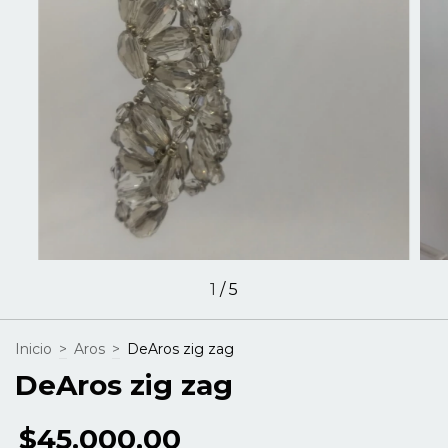
1
/
5
Inicio
>
Aros
>
DeAros zig zag
DeAros zig zag
$45.000,00